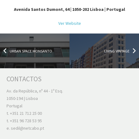
Avenida Santos Dumont, 64 | 1050-202 Lisboa | Portugal
Ver Website
URBAN SPACE MONSANTO
LIVING VINTAGE
CONTACTOS
Av. da República, nº 44 - 1º Esq.
1050-194 | Lisboa
Portugal
t. +351 21 712 25 00
t. +351 96 728 53 95
e.
sedil@netcabo.pt