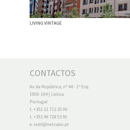
LIVING VINTAGE
CONTACTOS
Av. da República, nº 44 - 1º Esq.
1050-194 | Lisboa
Portugal
t. +351 21 712 25 00
t. +351 96 728 53 95
e.
sedil@netcabo.pt